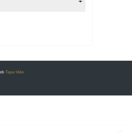
web
Tapa Idée
s